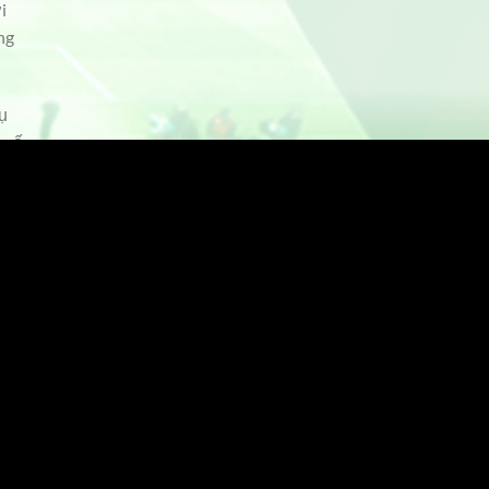
i
ng
ụ
 số
ó
 bạc