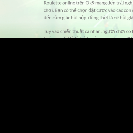
Roulette online trên Ok9 mang đến trải ngh
chơi. Bạn có thể chọn đặt cược vào các con
đến cảm giác hồi hộp, đồng thời là cơ hội gi
Tùy vào chiến thuật cá nhân, người chơi có
thể mang lại tỷ lệ trả thưởng cao nhưng đi 
liền kề trên bàn chơi.
Ngoài ra, còn có các kiểu cược khác như góc
xác suất và phần thưởng riêng, tạo sự phon
Nhờ công nghệ hiện đại, bạn chỉ cần điện th
thật, bạn vẫn cảm nhận được sự hồi hộp từ m
thích game may rủi và không khí kịch tính.