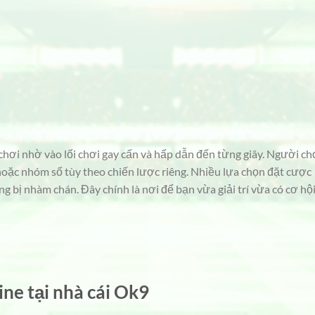
chơi nhờ vào lối chơi gay cấn và hấp dẫn đến từng giây. Người ch
 hoặc nhóm số tùy theo chiến lược riêng. Nhiều lựa chọn đặt cược
g bị nhàm chán. Đây chính là nơi để bạn vừa giải trí vừa có cơ hộ
ine tại nhà cái Ok9