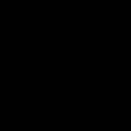
à
án
mới.
m
đa